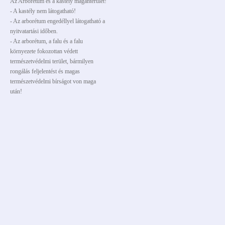
Az Arborétum és a kastély magánterület!
- A kastély nem látogatható!
- Az arborétum engedéllyel látogatható a
nyitvatartási időben.
- Az arborétum, a falu és a falu
környezete fokozottan védett
természetvédelmi terület, bármilyen
rongálás feljelentést és magas
természetvédelmi bírságot von maga
után!