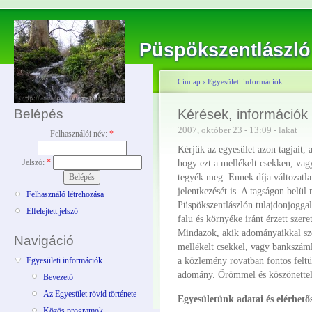
Püspökszentlászló
Címlap
›
Egyesületi információk
Belépés
Kérések, információk
2007, október 23 - 13:09 - lakat
Felhasználói név:
*
Kérjük az egyesület azon tagjait, 
Jelszó:
*
hogy ezt a mellékelt csekken, vag
tegyék meg. Ennek díja változatl
jelentkezését is. A tagságon belül
Felhasználó létrehozása
Püspökszentlászlón tulajdonjoggal 
Elfelejtett jelszó
falu és környéke iránt érzett szer
Mindazok, akik adományaikkal sze
Navigáció
mellékelt csekkel, vagy bankszám
a közlemény rovatban fontos feltün
Egyesületi információk
adomány. Őrömmel és köszönettel 
Bevezető
Az Egyesület rövid története
Egyesületünk adatai és elérhetős
Közös programok,