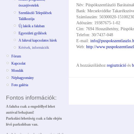
Név: Püspökszentlászló Barátaina
összejövetelek
Bank: Mecsekvidéke Takarékszöve
Szentlászló Települések
Számlaszám: 50300020-1510023
Találkozója
Adószám: 19387675-1-02
Új lakók a faluban
Cím: 7694 Hosszúhetény, Püspöksz
Egyesületi gyűlések
Telefon: 30/7437-048
E-mail:
info@puspokszentlaszlo.
A faluval kapcsolatos hírek
Web:
http://www.puspokszentlasz
Kérések, információk
Fórum
Kapcsolat
A hozzászóláshoz
regisztráció
és
b
Mondák
Néphagyomány
Foto galéria
Fontos információk:
A faluba csak a engedéllyel lehet
autóval behajtani!
Parkolási lehetőség csak a falu elején
lévő parkolóban van.