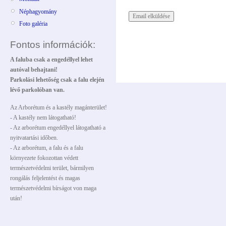
Néphagyomány
Foto galéria
Fontos információk:
A faluba csak a engedéllyel lehet
autóval behajtani!
Parkolási lehetőség csak a falu elején
lévő parkolóban van.
Az Arborétum és a kastély magánterület!
- A kastély nem látogatható!
- Az arborétum engedéllyel látogatható a
nyitvatartási időben.
- Az arborétum, a falu és a falu
környezete fokozottan védett
természetvédelmi terület, bármilyen
rongálás feljelentést és magas
természetvédelmi bírságot von maga
után!