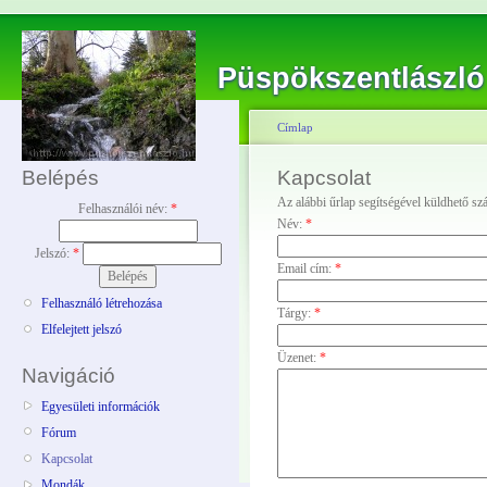
Püspökszentlászló
Címlap
Belépés
Kapcsolat
Az alábbi űrlap segítségével küldhető s
Felhasználói név:
*
Név:
*
Jelszó:
*
Email cím:
*
Felhasználó létrehozása
Tárgy:
*
Elfelejtett jelszó
Üzenet:
*
Navigáció
Egyesületi információk
Fórum
Kapcsolat
Mondák