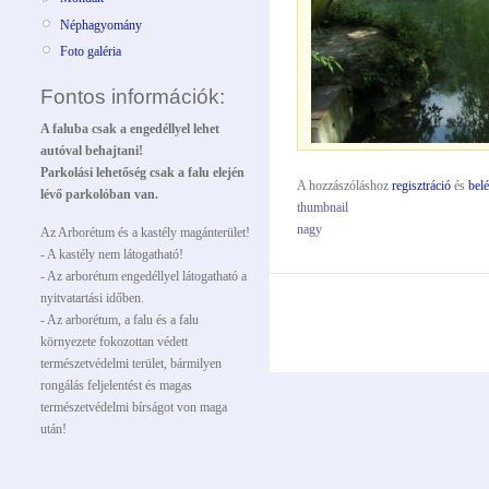
Néphagyomány
Foto galéria
Fontos információk:
A faluba csak a engedéllyel lehet
autóval behajtani!
Parkolási lehetőség csak a falu elején
A hozzászóláshoz
regisztráció
és
bel
lévő parkolóban van.
thumbnail
nagy
Az Arborétum és a kastély magánterület!
- A kastély nem látogatható!
- Az arborétum engedéllyel látogatható a
nyitvatartási időben.
- Az arborétum, a falu és a falu
környezete fokozottan védett
természetvédelmi terület, bármilyen
rongálás feljelentést és magas
természetvédelmi bírságot von maga
után!