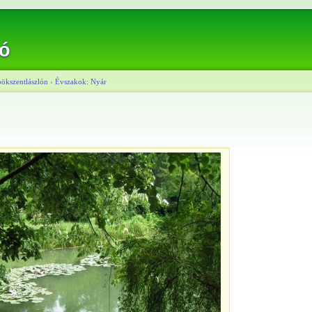
ló
ökszentlászlón
›
Évszakok: Nyár