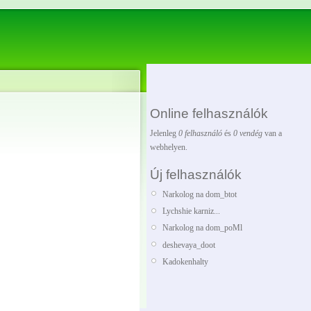
Online felhasználók
Jelenleg
0 felhasználó
és
0 vendég
van a
webhelyen.
Új felhasználók
Narkolog na dom_btot
Lychshie karniz...
Narkolog na dom_poMl
deshevaya_doot
Kadokenhalty