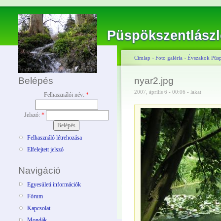
Püspökszentlász
Címlap
›
Foto galéria
›
Évszakok Püsp
Belépés
nyar2.jpg
2007, április 6 - 00:06 - lakat
Felhasználói név:
*
Jelszó:
*
Felhasználó létrehozása
Elfelejtett jelszó
Navigáció
Egyesületi információk
Fórum
Kapcsolat
Mondák