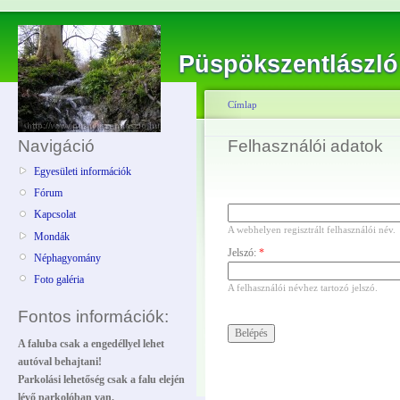
Püspökszentlászló
Címlap
Navigáció
Felhasználói adatok
Egyesületi információk
Fórum
Kapcsolat
A webhelyen regisztrált felhasználói név.
Mondák
Jelszó:
*
Néphagyomány
Foto galéria
A felhasználói névhez tartozó jelszó.
Fontos információk:
A faluba csak a engedéllyel lehet
autóval behajtani!
Parkolási lehetőség csak a falu elején
lévő parkolóban van.